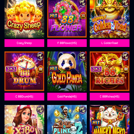
Crazy Sheep
F-88Flower(H5)
L-GoldenToad
C-88Drum(H5)
Gold Panda(H5)
C-88Riches(H5)