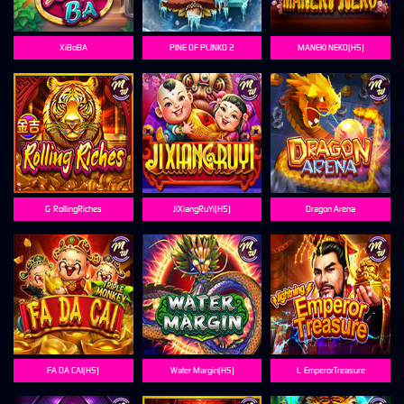
XiBoBA
PINE OF PLINKO 2
MANEKI NEKO(H5)
G-RollingRiches
JiXiangRuYi(H5)
Dragon Arena
FA DA CAI(H5)
Water Margin(H5)
L-EmperorTreasure