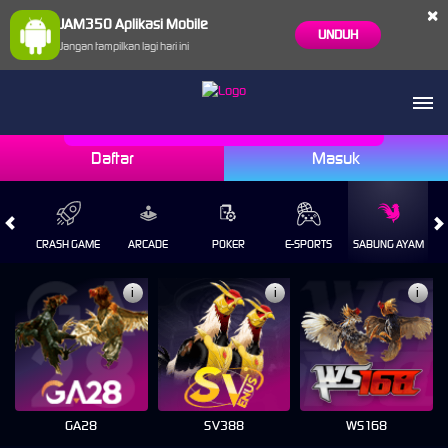
×
JAM350 Aplikasi Mobile
UNDUH
Jangan tampilkan lagi hari ini
hi****50 Berhasil Withdraw Rp 5.000.000,00
Daftar
Masuk
AGA
CRASH GAME
ARCADE
POKER
E-SPORTS
SABUNG AYAM
i
i
i
GA28
SV388
WS168